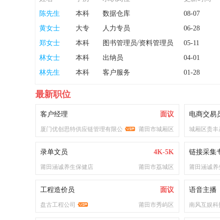
陈先生
本科
数据仓库
08-07
黄女士
大专
人力专员
06-28
郑女士
本科
图书管理员/资料管理员
05-11
林女士
本科
出纳员
04-01
林先生
本科
客户服务
01-28
最新职位
客户经理
面议
电商交易
厦门优创思特供应链管理有限公
莆田市城厢区
城厢区贵丰
录单文员
4K-5K
链接采集
莆田涵诚养生保健店
莆田市荔城区
莆田涵诚养
工程造价员
面议
语音主播
盘古工程公司
莆田市秀屿区
南风互娱科