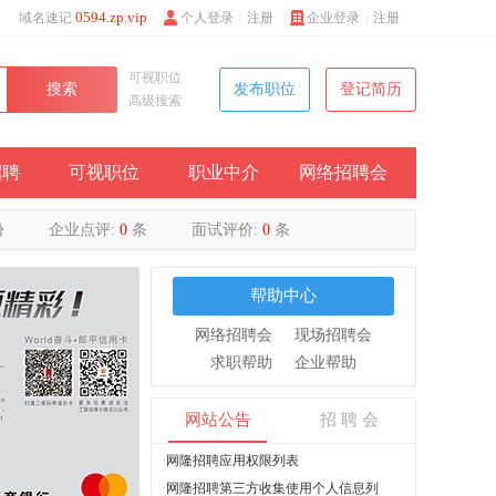
0594.zp.vip
域名速记
个人登录
|
注册
企业登录
|
注册
可视职位
搜索
发布职位
登记简历
高级搜索
招聘
可视职位
职业中介
网络招聘会
份
企业点评:
0
条
面试评价:
0
条
帮助中心
网络招聘会
现场招聘会
求职帮助
企业帮助
网站公告
招 聘 会
·
网隆招聘应用权限列表
·
网隆招聘第三方收集使用个人信息列