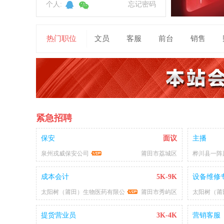
个人:
忘记密码
热门职位
文员
客服
前台
销售
紧急招聘
保安
面议
主播
泉州戎威保安公司
莆田市荔城区
桦川县一阵
成本会计
5K-9K
设备维修
太阳树（莆田）生物医药有限公
莆田市秀屿区
太阳树（莆
提货营业员
3K-4K
营销客服