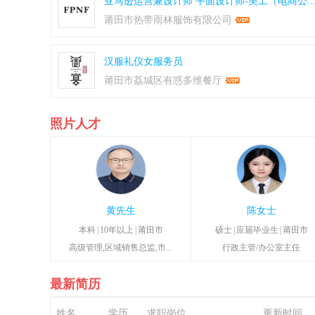
亚马逊运营兼设计师
平面设计师-美工（电商公..
莆田市热带雨林服饰有限公司
汉服礼仪女服务员
莆田市荔城区有惑多维餐厅
照片人才
黄先生
陈女士
本科
|
10年以上
|
莆田市
硕士
|
应届毕业生
|
莆田市
高级管理,区域销售总监,市...
行政主管/办公室主任
最新简历
姓名
学历
求职岗位
更新时间