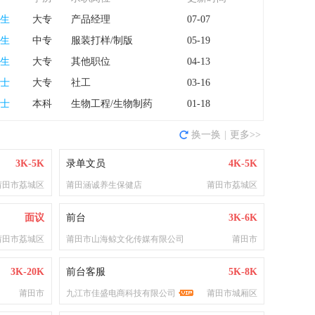
生
大专
产品经理
07-07
生
中专
服装打样/制版
05-19
生
大专
其他职位
04-13
士
大专
社工
03-16
士
本科
生物工程/生物制药
01-18
换一换
|
更多>>
3K-5K
录单文员
4K-5K
莆田市荔城区
莆田涵诚养生保健店
莆田市荔城区
面议
前台
3K-6K
莆田市荔城区
莆田市山海鲸文化传媒有限公司
莆田市
3K-20K
前台客服
5K-8K
莆田市
九江市佳盛电商科技有限公司
莆田市城厢区