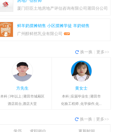
房地产估价师
厦门巨臣土地房地产评估咨询有限公司莆田分公司
鲜羊奶摆摊销售
小区摆摊学徒
羊奶销售
广州醇鲜然乳业有限公司
换一换
|
更多>>
方先生
黄女士
本科
|
3年以上
|
莆田市城厢区
本科
|
应届毕业生
|
莆田市
酒店前台,酒店大堂
化验工程师 ,化学操作,化...
换一换
|
更多>>
学历
求职岗位
更新时间