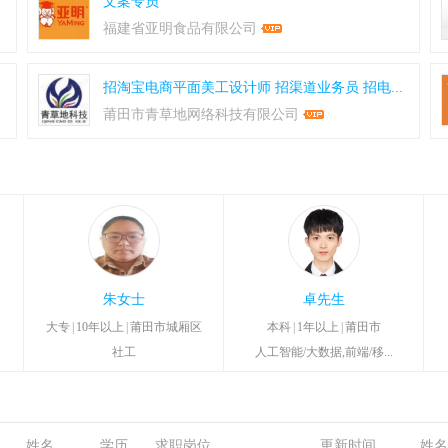
.
文案专员
福建省亚明食品有限公司
招淘宝电商平面美工设计师
招渠道业务员
招电...
莆田市青草地网络科技有限公司
朱女士
卓先生
大专
|
10年以上
|
莆田市城厢区
本科
|
1年以上
|
莆田市
社工
人工智能/大数据,前端/移...
姓名
学历
求职岗位
更新时间
姓名