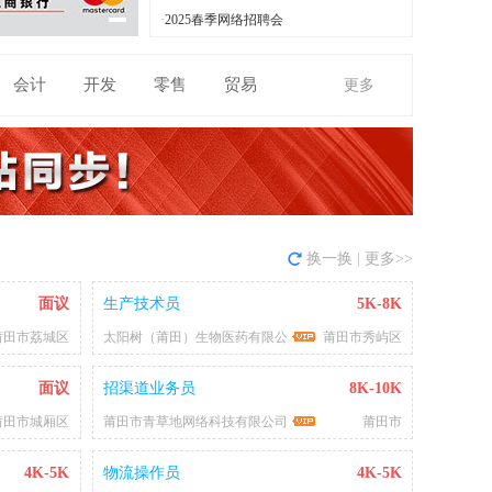
1
·
2025春季网络招聘会
会计
开发
零售
贸易
更多
换一换
|
更多>>
面议
生产技术员
5K-8K
莆田市荔城区
太阳树（莆田）生物医药有限公
莆田市秀屿区
面议
招渠道业务员
8K-10K
莆田市城厢区
莆田市青草地网络科技有限公司
莆田市
4K-5K
物流操作员
4K-5K