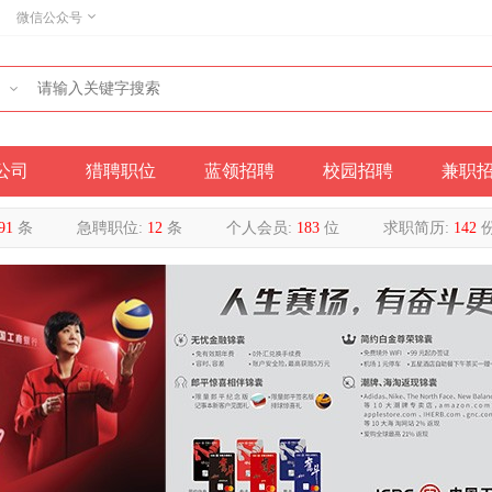
微信公众号
公司
猎聘职位
蓝领招聘
校园招聘
兼职
91
条
急聘职位:
12
条
个人会员:
183
位
求职简历:
142