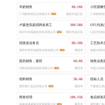
羊奶销售
8K-10K
小区摆摊
广州醇鲜然乳业有限公司
莆田市涵江区
广州醇鲜然
卢森堡高薪招聘各类工
30K-50K
OTC代表(
四川中旭海建筑劳务有限公司
莆田市涵江区
江苏万邦医
招渠道业务员
8K-10K
工艺技术
莆田市青草地网络科技有限公司
莆田市
福建永荣科
医药销售，莆田
6K-8K
销售业务
河南省四知堂制药有限公司
莆田市
中国人民财
馅料销售
3K-4K
投标人员
莆田聚仁食品有限公司
莆田市
宁夏黄土地
商务经理
10K-15K
食品研发
福建省盛威建设发展有限公司
莆田市
莆田聚仁食