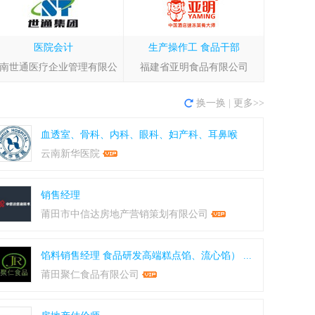
医院会计
生产操作工
食品干部
南世通医疗企业管理有限公
福建省亚明食品有限公司
换一换
|
更多>>
血透室、骨科、内科、眼科、妇产科、耳鼻喉
科、...
云南新华医院
销售经理
莆田市中信达房地产营销策划有限公司
馅料销售经理
食品研发高端糕点馅、流心馅）
...
莆田聚仁食品有限公司