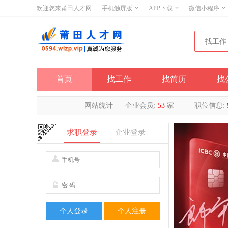
欢迎您来莆田人才网
手机触屏版
APP下载
微信小程序
首页
找工作
找简历
找
网站统计
企业会员:
53
家
职位信息:
求职登录
企业登录
个人登录
个人注册