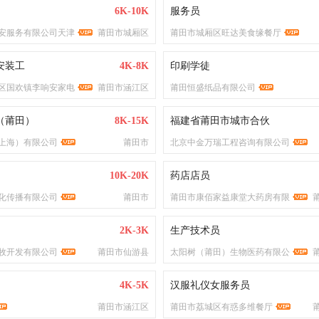
6K-10K
服务员
安服务有限公司天津
莆田市城厢区
莆田市城厢区旺达美食缘餐厅
安装工
4K-8K
印刷学徒
区国欢镇李响安家电
莆田市涵江区
莆田恒盛纸品有限公司
（莆田）
8K-15K
福建省莆田市城市合伙
上海）有限公司
莆田市
北京中金万瑞工程咨询有限公司
10K-20K
药店店员
化传播有限公司
莆田市
莆田市康佰家益康堂大药房有限
2K-3K
生产技术员
牧开发有限公司
莆田市仙游县
太阳树（莆田）生物医药有限公
4K-5K
汉服礼仪女服务员
莆田市涵江区
莆田市荔城区有惑多维餐厅