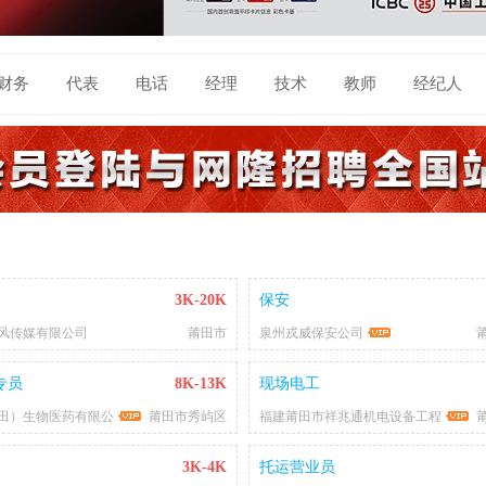
财务
代表
电话
经理
技术
教师
经纪人
3K-20K
保安
风传媒有限公司
莆田市
泉州戎威保安公司
专员
8K-13K
现场电工
田）生物医药有限公
莆田市秀屿区
福建莆田市祥兆通机电设备工程
3K-4K
托运营业员