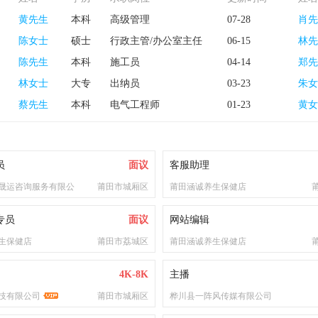
黄先生
本科
高级管理
07-28
肖先
陈女士
硕士
行政主管/办公室主任
06-15
林先
陈先生
本科
施工员
04-14
郑先
林女士
大专
出纳员
03-23
朱女
蔡先生
本科
电气工程师
01-23
黄女
员
面议
客服助理
晟运咨询服务有限公
莆田市城厢区
莆田涵诚养生保健店
专员
面议
网站编辑
生保健店
莆田市荔城区
莆田涵诚养生保健店
4K-8K
主播
技有限公司
莆田市城厢区
桦川县一阵风传媒有限公司