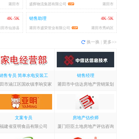
莆田市
盛辉物流集团有限公司
莆田市
4K-5K
销售助理
4K-5K
莆田市仙游县
莆田市盛荣管业有限公司
莆田市秀屿区
换一换
|
更多>>
销售专员
简单水电安装工
销售经理
田市涵江区国欢镇李响安家
莆田市中信达房地产营销策划
文案专员
房地产估价师
福建省亚明食品有限公司
厦门巨臣土地房地产评估咨询