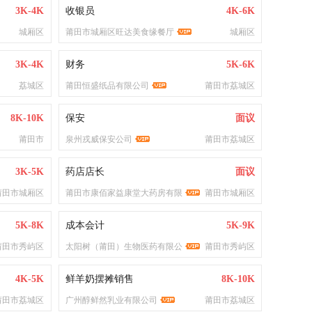
3K-4K
收银员
4K-6K
城厢区
莆田市城厢区旺达美食缘餐厅
城厢区
3K-4K
财务
5K-6K
荔城区
莆田恒盛纸品有限公司
莆田市荔城区
8K-10K
保安
面议
莆田市
泉州戎威保安公司
莆田市荔城区
3K-5K
药店店长
面议
莆田市城厢区
莆田市康佰家益康堂大药房有限
莆田市城厢区
5K-8K
成本会计
5K-9K
莆田市秀屿区
太阳树（莆田）生物医药有限公
莆田市秀屿区
4K-5K
鲜羊奶摆摊销售
8K-10K
莆田市荔城区
广州醇鲜然乳业有限公司
莆田市荔城区