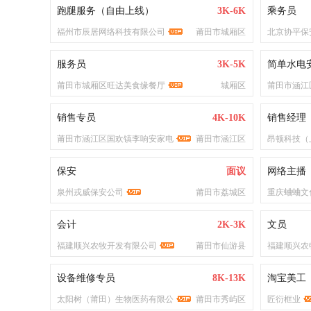
跑腿服务（自由上线）
3K-6K
乘务员
福州市辰居网络科技有限公司
莆田市城厢区
北京协平保
服务员
3K-5K
简单水电
莆田市城厢区旺达美食缘餐厅
城厢区
莆田市涵江
销售专员
4K-10K
销售经理
莆田市涵江区国欢镇李响安家电
莆田市涵江区
昂顿科技（
保安
面议
网络主播
泉州戎威保安公司
莆田市荔城区
重庆蛐蛐文
会计
2K-3K
文员
福建顺兴农牧开发有限公司
莆田市仙游县
福建顺兴农
设备维修专员
8K-13K
淘宝美工
太阳树（莆田）生物医药有限公
莆田市秀屿区
匠衍框业