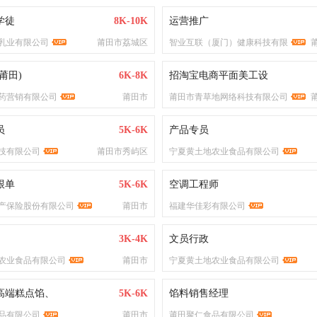
学徒
8K-10K
运营推广
乳业有限公司
莆田市荔城区
智业互联（厦门）健康科技有限
莆田)
6K-8K
招淘宝电商平面美工设
药营销有限公司
莆田市
莆田市青草地网络科技有限公司
员
5K-6K
产品专员
技有限公司
莆田市秀屿区
宁夏黄土地农业食品有限公司
跟单
5K-6K
空调工程师
产保险股份有限公司
莆田市
福建华佳彩有限公司
3K-4K
文员行政
农业食品有限公司
莆田市
宁夏黄土地农业食品有限公司
高端糕点馅、
5K-6K
馅料销售经理
品有限公司
莆田市
莆田聚仁食品有限公司